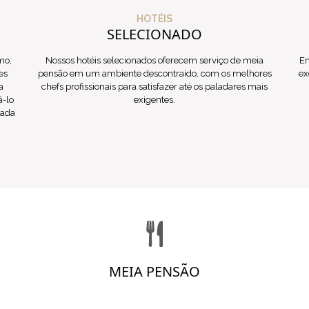
HOTÉIS
SELECIONADO
mo,
Nossos hotéis selecionados oferecem serviço de meia
En
es
pensão em um ambiente descontraído, com os melhores
ex
a
chefs profissionais para satisfazer até os paladares mais
á-lo
exigentes.
tada
MEIA PENSÃO