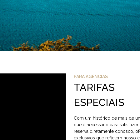
PARA AGÊNCIAS
TARIFAS
ESPECIAIS
Com um histórico de mais de um
que é necessário para satisfazer
reserva diretamente conosco, ofe
exclusivos que refletem nosso 